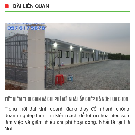
BÀI LIÊN QUAN
Tiết Kiệm Thời Gian và Chi Phí với Nhà Lắp Ghép Hà Nội: Lựa Chọn
Trong thời đại kinh doanh đang thay đổi nhanh chóng,
Thông Minh Cho Doanh Nghiệp
doanh nghiệp luôn tìm kiếm cách để tối ưu hóa hiệu suất
làm việc và giảm thiểu chi phí hoạt động. Nhất là tại Hà
Nội,...