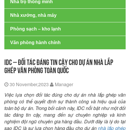
Nhà trọ thông minh
Nhà xưởng, nhà máy
Phòng sạch – kho lạnh
Văn phòng hành chính
IDC – ĐỐI TÁC ĐÁNG TIN CẬY CHO DỰ ÁN NHÀ LẮP
GHÉP VĂN PHÒNG TOÀN QUỐC
30 November,2023
Manager
Việc lựa chọn đối tác đúng cho dự án nhà lắp ghép văn
phòng có thể quyết định sự thành công và hiệu quả của
toàn bộ dự án. Trong bối cảnh này, IDC nổi bật như một đối
tác đáng tin cậy, mang đến sự chuyên nghiệp và kinh
nghiệm đội ngũ chuyên gia hàng đầu. Dưới đây là lý do tại
sao IDC là sự lựa chọn hàng đầu cho dự án
nhà lắp ghép