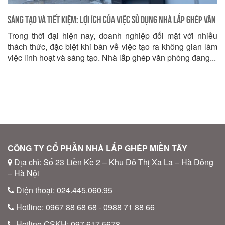
Sáng tạo và Tiết kiệm: Lợi ích Của Việc Sử dụng Nhà Lắp Ghép Văn
Trong thời đại hiện nay, doanh nghiệp đối mặt với nhiều
Phòng
thách thức, đặc biệt khi bàn về việc tạo ra không gian làm
việc linh hoạt và sáng tạo. Nhà lắp ghép văn phòng đang...
CÔNG TY CỔ PHẦN NHÀ LẮP GHÉP MIỀN TÂY
Địa chỉ: Số 23 Liền Kề 2 – Khu Đô Thị Xa La – Hà Đông
– Hà Nội
Điện thoại: 024.445.060.95
Hotline: 0967 88 68 68 - 0988 71 88 66
Hotline CSKH: 097 617 5678