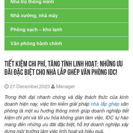
Nhà trọ thông minh
Nhà xưởng, nhà máy
Phòng sạch – kho lạnh
Văn phòng hành chính
TIẾT KIỆM CHI PHÍ, TĂNG TÍNH LINH HOẠT: NHỮNG ƯU
ĐÃI ĐẶC BIỆT CHO NHÀ LẮP GHÉP VĂN PHÒNG IDC!
27 December,2023
Manager
Trong thời đại nhanh chóng và đầy thách thức của kinh
doanh hiện nay, việc tìm kiếm giải pháp
nhà lắp ghép
văn
phòng là một xu hướng thông minh giúp doanh nghiệp tiết
kiệm chi phí và tối ưu hóa không gian làm việc. IDC tự hào
mang đến những ưu đãi đặc biệt, hỗ trợ doanh nghiệp xây
dựng môi trường làm việc linh hoạt và hiệu quả.