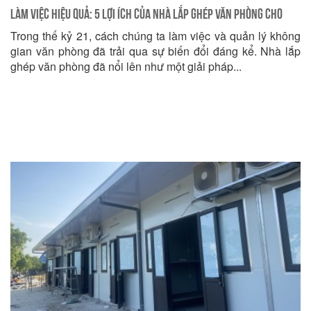
Làm việc Hiệu Quả: 5 Lợi Ích của Nhà Lắp Ghép Văn Phòng cho
Trong thế kỷ 21, cách chúng ta làm việc và quản lý không
Doanh Nghiệp
gian văn phòng đã trải qua sự biến đổi đáng kể. Nhà lắp
ghép văn phòng đã nổi lên như một giải pháp...