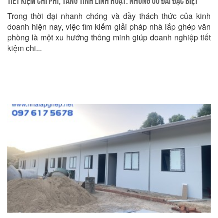
Tiết Kiệm Chi Phí, Tăng Tính Linh Hoạt: Những Ưu Đãi Đặc Biệt
Trong thời đại nhanh chóng và đầy thách thức của kinh
Cho Nhà Lắp Ghép Văn Phòng IDC!
doanh hiện nay, việc tìm kiếm giải pháp nhà lắp ghép văn
phòng là một xu hướng thông minh giúp doanh nghiệp tiết
kiệm chi...