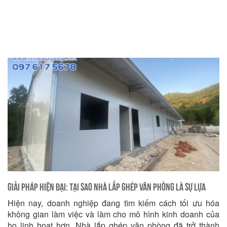
Giải Pháp Hiện Đại: Tại Sao Nhà Lắp Ghép Văn Phòng Là Sự Lựa
Hiện nay, doanh nghiệp đang tìm kiếm cách tối ưu hóa
Chọn Đúng Đắn Cho Doanh Nghiệp của Bạn
không gian làm việc và làm cho mô hình kinh doanh của
họ linh hoạt hơn. Nhà lắp ghép văn phòng đã trở thành