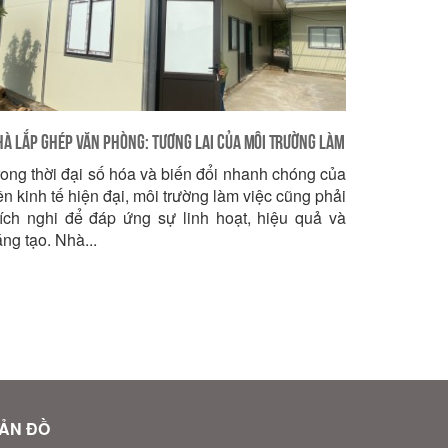
à Lắp Ghép Văn Phòng: Tương Lai Của Môi Trường Làm
rong thời đại số hóa và biến đổi nhanh chóng của
ệc
ền kinh tế hiện đại, môi trường làm việc cũng phải
hích nghi để đáp ứng sự linh hoạt, hiệu quả và
ng tạo. Nhà...
ẢN ĐỒ