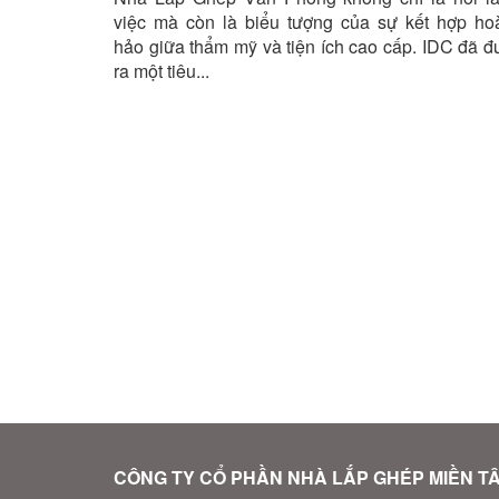
trong Nhà Lắp Ghép Văn Phòng IDC!
việc mà còn là biểu tượng của sự kết hợp ho
hảo giữa thẩm mỹ và tiện ích cao cấp. IDC đã đ
ra một tiêu...
CÔNG TY CỔ PHẦN NHÀ LẮP GHÉP MIỀN T