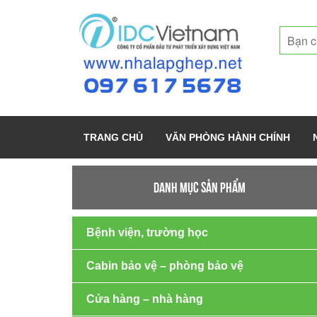
TRANG CHỦ
VĂN PHÒNG HÀNH CHÍNH
DANH MỤC SẢN PHẨM
Bệnh viện, trường học
Cabin bảo vệ – phòng bảo vệ
Cửa hàng – nhà hàng