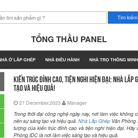
TỔNG THẦU PANEL
NHÀ Ở LẮP GHÉP
NHÀ ĐIỀU HÀNH
NHÀ TRỌ THÔNG MIN
KIẾN TRÚC ĐỈNH CAO, TIỆN NGHI HIỆN ĐẠI: NHÀ LẮP
TẠO VÀ HIỆU QUẢ!
27 December,2023
Manager
Trong thời đại công nghệ ngày nay, nơi làm việc không c
nên sự sáng tạo và hiệu quả.
Nhà Lắp Ghép
Văn Phòng ID
tượng của kiến trúc đỉnh cao và tiện nghi hiện đại. H
Phòng IDC là nơi làm việc sáng tạo và hiệu quả.