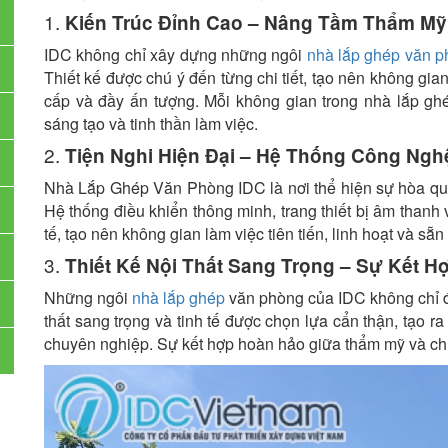
1.
Kiến Trúc Đỉnh Cao – Nâng Tầm Thẩm Mỹ
IDC không chỉ xây dựng những ngôi
nhà lắp ghép văn 
Thiết kế được chú ý đến từng chi tiết, tạo nên không g
cấp và đầy ấn tượng. Mỗi không gian trong nhà lắp gh
sáng tạo và tinh thần làm việc.
2.
Tiện Nghi Hiện Đại – Hệ Thống Công Ngh
Nhà Lắp Ghép Văn Phòng IDC là nơi thể hiện sự hòa quyệ
Hệ thống điều khiển thông minh, trang thiết bị âm thanh 
tế, tạo nên không gian làm việc tiên tiến, linh hoạt và s
3.
Thiết Kế Nội Thất Sang Trọng – Sự Kết 
Những ngôi
nhà lắp ghép
văn phòng của IDC không chỉ đ
thất sang trọng và tinh tế được chọn lựa cẩn thận, tạo r
chuyên nghiệp. Sự kết hợp hoàn hảo giữa thẩm mỹ và chứ