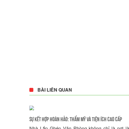
BÀI LIÊN QUAN
Sự Kết Hợp Hoàn Hảo: Thẩm Mỹ và Tiện Ích Cao Cấp
Nhà Lắp Ghép Văn Phòng không chỉ là nơi l