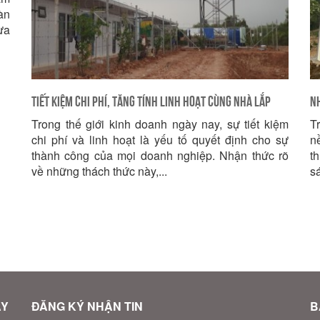
àn
ưa
Tiết Kiệm Chi Phí, Tăng Tính Linh Hoạt Cùng Nhà Lắp
Nh
Trong thế giới kinh doanh ngày nay, sự tiết kiệm
T
Ghép Văn Phòng IDC!
Vi
chi phí và linh hoạt là yếu tố quyết định cho sự
n
thành công của mọi doanh nghiệp. Nhận thức rõ
t
về những thách thức này,...
sá
ÂY
ĐĂNG KÝ NHẬN TIN
B