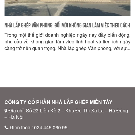
Nhà lắp ghép Văn phòng: Đổi Mới Không gian Làm việc Theo Cách
Trong một thế giới doanh nghiệp ngày nay đầy biến động,
Thông minh và Tiện ích
nhu cầu về không gian làm việc linh hoạt và tiện ích ngày
càng trở nên quan trọng. Nhà lắp ghép Văn phòng, với sự...
CÔNG TY CỔ PHẦN NHÀ LẮP GHÉP MIỀN TÂY
Địa chỉ: Số 23 Liền Kề 2 – Khu Đô Thị Xa La – Hà Đông
– Hà Nội
Điện thoại: 024.445.060.95