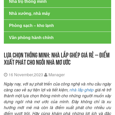
Nhà trọ thông minh
Nhà xưởng, nhà máy
Phòng sạch – kho lạnh
Văn phòng hành chính
LỰA CHỌN THÔNG MINH: NHÀ LẮP GHÉP GIÁ RẺ – ĐIỂM
XUẤT PHÁT CHO NGÔI NHÀ MƠ ƯỚC
16 November,2023
Manager
Ngày nay, với sự phát triển của công nghệ và nhu cầu ngày
càng cao về sự tiện lợi và tiết kiệm,
nhà lắp ghép
giá rẻ trở
thành một lựa chọn thông minh cho những người muốn xây
dựng ngôi nhà mơ ước của mình. Đây không chỉ là xu
hướng mới mẻ mà còn là điểm xuất phát cho nhiều ưu
điểm vượt trội. Hãy cùng khám phá những lợi ích và đặc