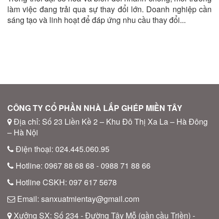
Đại
làm việc đang trải qua sự thay đổi lớn. Doanh nghiệp cần
sáng tạo và linh hoạt để đáp ứng nhu cầu thay đổi...
CÔNG TY CỔ PHẦN NHÀ LẮP GHÉP MIỀN TÂY
Địa chỉ: Số 23 Liền Kề 2 – Khu Đô Thị Xa La – Hà Đông
– Hà Nội
Điện thoại: 024.445.060.95
Hotline: 0967 88 68 68 - 0988 71 88 66
Hotline CSKH: 097 617 5678
Email: sanxuatmientay@gmail.com
Xưởng SX: Số 234 - Đường Tây Mỗ (gần cầu Triền) -