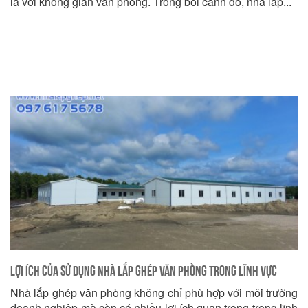
là với không gian văn phòng. Trong bối cảnh đó, nhà lắp...
Lợi ích của Sử dụng Nhà Lắp Ghép Văn Phòng trong Lĩnh vực
Nhà lắp ghép văn phòng không chỉ phù hợp với môi trường
Công nghiệp và Sản xuất
doanh nghiệp mà còn có nhiều lợi ích quan trọng trong lĩnh