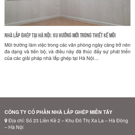
Nhà Lắp Ghép Tại Hà Nội: Xu Hướng Mới Trong Thiết Kế Môi
Môi trường làm việc trong các văn phòng ngày càng trở nên
Trường Làm Việc
đa dạng và tiến bộ, và điều này đã thúc đẩy sự phát triển
của các giải pháp nhà lắp ghép tại Hà Nội....
CÔNG TY CỔ PHẦN NHÀ LẮP GHÉP MIỀN TÂY
Địa chỉ: Số 23 Liền Kề 2 – Khu Đô Thị Xa La – Hà Đông
– Hà Nội