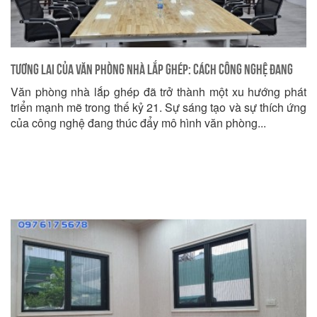
Tương lai của văn phòng nhà lắp ghép: Cách công nghệ đang
Văn phòng nhà lắp ghép đã trở thành một xu hướng phát
thay đổi cách chúng ta làm việc
triển mạnh mẽ trong thế kỷ 21. Sự sáng tạo và sự thích ứng
của công nghệ đang thúc đẩy mô hình văn phòng...