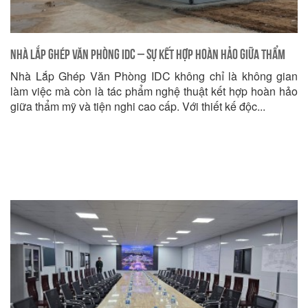
Nhà Lắp Ghép Văn Phòng IDC – Sự Kết Hợp Hoàn Hảo Giữa Thẩm
Nhà Lắp Ghép Văn Phòng IDC không chỉ là không gian
Mỹ và Tiện Nghi Cao Cấp!
làm việc mà còn là tác phẩm nghệ thuật kết hợp hoàn hảo
giữa thẩm mỹ và tiện nghi cao cấp. Với thiết kế độc...