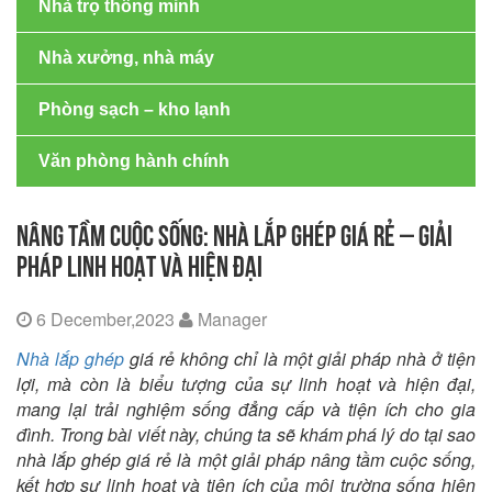
Nhà trọ thông minh
Nhà xưởng, nhà máy
Phòng sạch – kho lạnh
Văn phòng hành chính
NÂNG TẦM CUỘC SỐNG: NHÀ LẮP GHÉP GIÁ RẺ – GIẢI
PHÁP LINH HOẠT VÀ HIỆN ĐẠI
6 December,2023
Manager
Nhà lắp ghép
giá rẻ không chỉ là một giải pháp nhà ở tiện
lợi, mà còn là biểu tượng của sự linh hoạt và hiện đại,
mang lại trải nghiệm sống đẳng cấp và tiện ích cho gia
đình. Trong bài viết này, chúng ta sẽ khám phá lý do tại sao
nhà lắp ghép giá rẻ là một giải pháp nâng tầm cuộc sống,
kết hợp sự linh hoạt và tiện ích của môi trường sống hiện