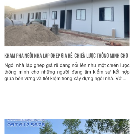
Khám Phá Ngôi Nhà Lắp Ghép Giá Rẻ: Chiến Lược Thông Minh Cho
Ngôi nhà lắp ghép giá rẻ đang nổi lên như một chiến lược
Ngôi Nhà Bền Vững và Tiết Kiệm
thông minh cho những người đang tìm kiếm sự kết hợp
giữa bền vững và tiết kiệm trong xây dựng ngôi nhà. Với...