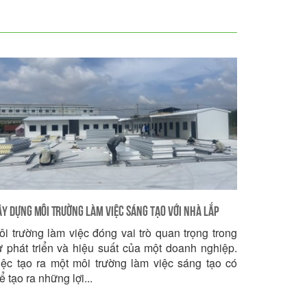
y Dựng Môi Trường Làm Việc Sáng Tạo Với Nhà Lắp
ôi trường làm việc đóng vai trò quan trọng trong
hép Văn Phòng
ự phát triển và hiệu suất của một doanh nghiệp.
iệc tạo ra một môi trường làm việc sáng tạo có
ể tạo ra những lợi...