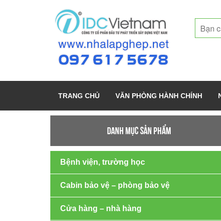
TRANG CHỦ
VĂN PHÒNG HÀNH CHÍNH
DANH MỤC SẢN PHẨM
Bệnh viện, trường học
Cabin bảo vệ – phòng bảo vệ
Cửa hàng – nhà hàng