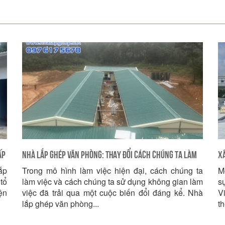
ấp
Nhà Lắp Ghép Văn Phòng: Thay Đổi Cách Chúng Ta Làm
Xâ
ắp
Trong mô hình làm việc hiện đại, cách chúng ta
M
Việc Trong Tương Lai
G
tổ
làm việc và cách chúng ta sử dụng không gian làm
s
ện
việc đã trải qua một cuộc biến đổi đáng kể. Nhà
V
lắp ghép văn phòng...
th