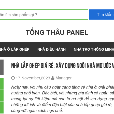
TỔNG THẦU PANEL
NHÀ Ở LẮP GHÉP
NHÀ ĐIỀU HÀNH
NHÀ TRỌ THÔNG MIN
NHÀ LẮP GHÉP GIÁ RẺ: XÂY DỰNG NGÔI NHÀ MƠ ƯỚC 
17 November,2023
Manager
Ngày nay, với nhu cầu ngày càng tăng về nhà ở, giải ph
hướng phổ biến. Đặc biệt, với những gia đình có ngân s
mang lại sự tiết kiệm mà còn là cơ hội để tạo dựng ng
những lợi ích và điểm đặc biệt của nhà lắp ghép giá rẻ,
cúng với ngân sách hạn chế.