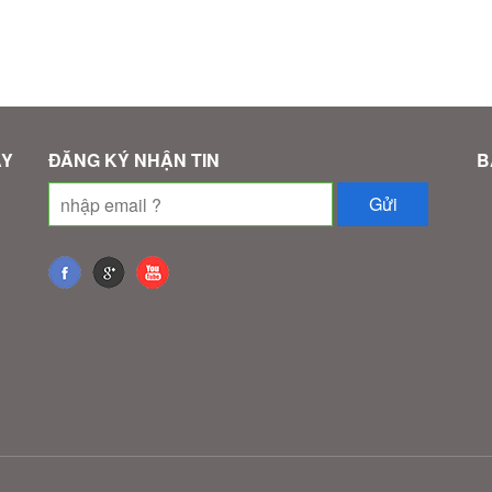
ÂY
ĐĂNG KÝ NHẬN TIN
B