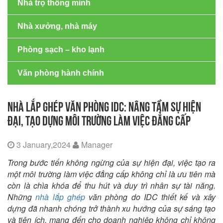
Nhà trọ thông minh
Nhà xưởng, nhà máy
Phòng sạch – kho lạnh
Văn phòng hành chính
NHÀ LẮP GHÉP VĂN PHÒNG IDC: NÂNG TẦM SỰ HIỆN
ĐẠI, TẠO DỰNG MÔI TRƯỜNG LÀM VIỆC ĐẲNG CẤP
3 January,2024
Manager
Trong bước tiến không ngừng của sự hiện đại, việc tạo ra
một môi trường làm việc đẳng cấp không chỉ là ưu tiên mà
còn là chìa khóa để thu hút và duy trì nhân sự tài năng.
Những
nhà lắp ghép
văn phòng do IDC thiết kế và xây
dựng đã nhanh chóng trở thành xu hướng của sự sáng tạo
và tiện ích, mang đến cho doanh nghiệp không chỉ không