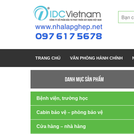
TRANG CHỦ
VĂN PHÒNG HÀNH CHÍNH
DANH MỤC SẢN PHẨM
Bệnh viện, trường học
Cabin bảo vệ – phòng bảo vệ
Cửa hàng – nhà hàng