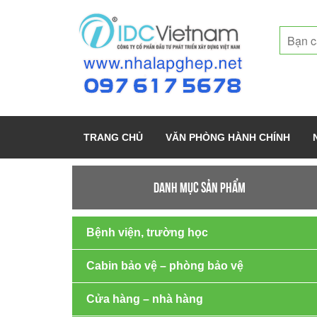
TRANG CHỦ
VĂN PHÒNG HÀNH CHÍNH
DANH MỤC SẢN PHẨM
Bệnh viện, trường học
Cabin bảo vệ – phòng bảo vệ
Cửa hàng – nhà hàng