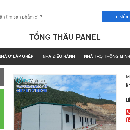
TỔNG THẦU PANEL
NHÀ Ở LẮP GHÉP
NHÀ ĐIỀU HÀNH
NHÀ TRỌ THÔNG MIN
M
NH
Li
0