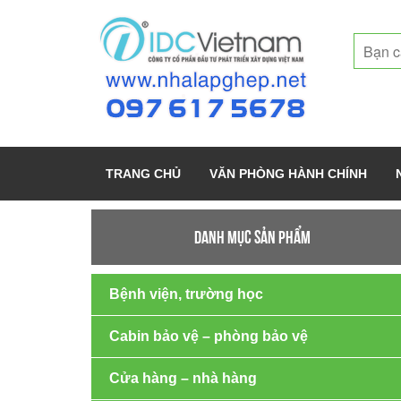
TRANG CHỦ
VĂN PHÒNG HÀNH CHÍNH
DANH MỤC SẢN PHẨM
Bệnh viện, trường học
Cabin bảo vệ – phòng bảo vệ
Cửa hàng – nhà hàng