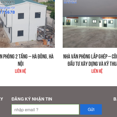
N PHÒNG 2 TẦNG – HÀ ĐÔNG, HÀ
NHÀ VĂN PHÒNG LẮP GHÉP – CÔ
NỘI
ĐẦU TƯ XÂY DỰNG VÀ KỸ THU
Liên hệ
Liên hệ
ÂY
ĐĂNG KÝ NHẬN TIN
B