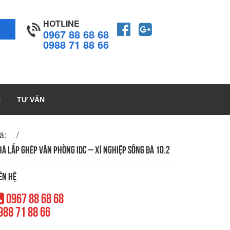
HOTLINE
0967 88 68 68
0988 71 88 66
H
TƯ VẤN
ã:
À LẮP GHÉP VĂN PHÒNG IDC – XÍ NGHIỆP SÔNG ĐÀ 10.2
ên hệ
0967 88 68 68
988 71 88 66