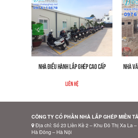
Nhà điều hành lắp ghép cao cấp
NHÀ VĂ
Liên hệ
CÔNG TY CỔ PHẦN NHÀ LẮP GHÉP MIỀN T
Địa chỉ: Số 23 Liền Kề 2 – Khu Đô Thị Xa La –
Hà Đông – Hà Nội