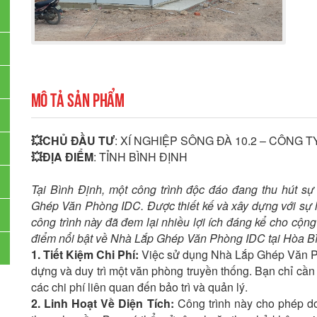
Mô tả sản phẩm
💥CHỦ ĐẦU TƯ
: XÍ NGHIỆP SÔNG ĐÀ 10.2 – CÔNG 
💥ĐỊA ĐIỂM
: TỈNH BÌNH ĐỊNH
Tại Bình Định, một công trình độc đáo đang thu hút s
Ghép Văn Phòng IDC. Được thiết kế và xây dựng với sự li
công trình này đã đem lại nhiều lợi ích đáng kể cho cộn
điểm nổi bật về Nhà Lắp Ghép Văn Phòng IDC tại Hòa B
1. Tiết Kiệm Chi Phí:
Việc sử dụng Nhà Lắp Ghép Văn Phò
dựng và duy trì một văn phòng truyền thống. Bạn chỉ cần 
các chi phí liên quan đến bảo trì và quản lý.
2. Linh Hoạt Về Diện Tích:
Công trình này cho phép doa