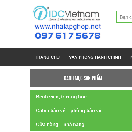
TRANG CHỦ
VĂN PHÒNG HÀNH CHÍNH
DANH MỤC SẢN PHẨM
Bệnh viện, trường học
Cabin bảo vệ – phòng bảo vệ
Cửa hàng – nhà hàng