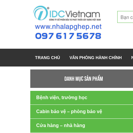
TRANG CHỦ
VĂN PHÒNG HÀNH CHÍNH
DANH MỤC SẢN PHẨM
Bệnh viện, trường học
Cabin bảo vệ – phòng bảo vệ
Cửa hàng – nhà hàng