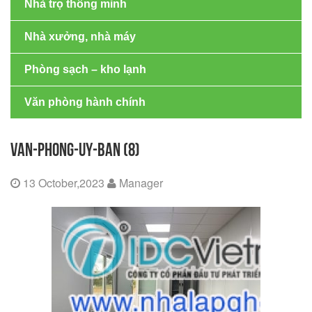
Nhà trọ thông minh
Nhà xưởng, nhà máy
Phòng sạch – kho lạnh
Văn phòng hành chính
VAN-PHONG-UY-BAN (8)
13 October,2023
Manager