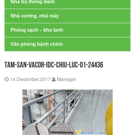
Nhà trọ thông minh
Nhà xưởng, nhà máy
Phòng sạch – kho lạnh
Văn phòng hành chính
TAM-SAN-VACOR-IDC-CHIU-LUC-01-24436
14 December,2017
Manager