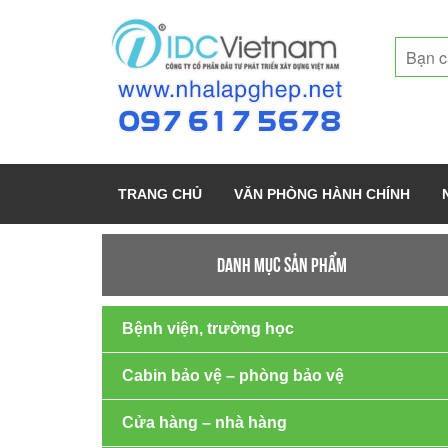
TRANG CHỦ
VĂN PHÒNG HÀNH CHÍNH
DANH MỤC SẢN PHẨM
Bệnh viện, trường học
Cabin bảo vệ – phòng bảo vệ
Cửa hàng – nhà hàng