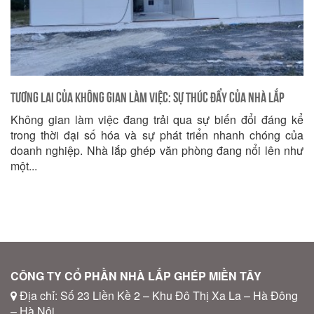
Tương Lai của Không gian làm việc: Sự Thúc Đẩy Của Nhà Lắp
Không gian làm việc đang trải qua sự biến đổi đáng kể
Ghép Văn Phòng
trong thời đại số hóa và sự phát triển nhanh chóng của
doanh nghiệp. Nhà lắp ghép văn phòng đang nổi lên như
một...
CÔNG TY CỔ PHẦN NHÀ LẮP GHÉP MIỀN TÂY
Địa chỉ: Số 23 Liền Kề 2 – Khu Đô Thị Xa La – Hà Đông
– Hà Nội