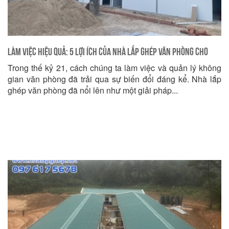
Làm việc Hiệu Quả: 5 Lợi Ích của Nhà Lắp Ghép Văn Phòng cho
Trong thế kỷ 21, cách chúng ta làm việc và quản lý không
Doanh Nghiệp
gian văn phòng đã trải qua sự biến đổi đáng kể. Nhà lắp
ghép văn phòng đã nổi lên như một giải pháp...